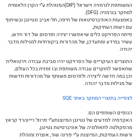
המשותפת לגרמניה וישראל (
DIP
)
המנוהלת ע"י הקרן הלאומית
למחקר בגרמניה (
DFG
).
באמצעות האוניברסיטאות של חיפה, תל-אביב וגטינגן ובשיתוף
עם רשות העתיקות,
פיתח הפרויקט כלים שיאפשרו יצירה ופרסום של דור חדש,
עשיר במידע ומתעדכן, של מהדורות ביקורתיות למגילות מדבר
יהודה.
התוצרים העיקריים של הפרויקט יהיו סביבת עבודה וירטואלית
שתאפשר לחוקרים עבודה משותפת ובו זמנית בכל העולם,
וכן במה חדשה ליצירה ולפרסום משותף של מהדורות חדשות
של מגילות מדבר יהודה.
לצפייה בתוצרי המחקר באתר SQE
הגופים השותפים הם:
האקדמיה למדעים של גטינגן המיוצגת
ע"י פרופ' ריינהרד קראץ
מהפקולטה לתאולוגיה של אוניברסיטת גטינגן,
ורשות העתיקות, המיוצגת ע"י פנינה שור, אוצרת ומנהלת