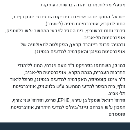
מפעלי מגילות מדבר יהודה ברשות העתיקות.
ישראל: החוקרים הראשיים בפרויקט הם פרופ' יונתן בן-דב,
החוג למקרא, אוניברסיטת חיפה (לשעבר),
פרופ' נחום דרשוביץ, בית הספר למדעי המחשב ע"ש בלווטניק,
אוניברסיטת תל-אביב.
גרמניה: פרופ' ריינהרד קראץ, הפקולטה לתאולוגיה של
אוניברסיטת גטינגן והאקדמיה למדעים בגטינגן.
כמו כן, השתתפו בפרויקט ד"ר נועם מזרחי, החוג ללימודי
התרבות העברית, מגמת מקרא, אוניברסיטת תל-אביב,
ד"ר אינגו קוטסיפר, האקדמיה למדעים בגטינגן, פרופ' ליאור
וולף, בית הספר למדעי המחשב ע"ש בלווטניק, אוניברסיטת
תל-אביב,
פרופ' דניאל שטקל בן עזרא,
EPHE
, פריס, ופרופ' שני צורף,
המכון ע"ש אברהם גייגר/ביה"ס למדעי היהדות, אוניברסיטת
פוטסדם.